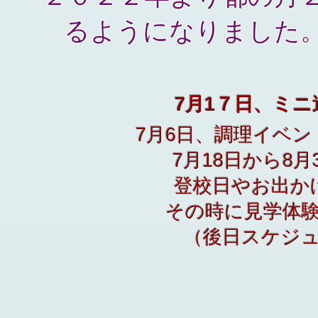
るように​なりました
7月1７日、ミ
7月6日、調理イベ
​7月18日から
登校日やお出か
その時に
見学体
（後日スケジ