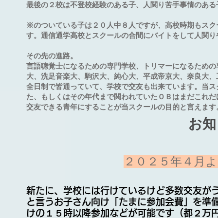
最後の２校は不登校経験のある子、人関り苦手事情のある
※のついている子は２０人中８人ですが、高校時期もスク
す。通信通学高校とスクールの合間にバイトをして人関り
その先の進路。
言語聴覚士になるための専門学校、トリマーになるための
大、洗足音楽大、駒沢大、純心大、平成帝京大、奈良大、
全日制で皆通っていて、学校で交友も出来ています。当ス
た、もしくはその年代まで関われていたＯＢはまだこれだ
交友できる青年にすることが当スクールの目的と言えます
​お
２０２５年４月よ
新たに、学校には行けているけど多数交友が
と言うお子さん向け
「たまに参加会費」を準
け
の１５時以降参加などが
可能です（都２万