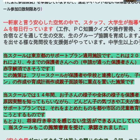
「たまに参加会費」を準備していますので、遠足やイベントあるいは得意なもの
ール参加日数制限あり
）
一軒家と言う安心した空気の中で、スタッフ、大学生が指導
ムを毎日行っています
（工作、ＰＣ知識クイズや操作習得、
合宿などを通して生の交友、生のグループ協調を育成します
を出せる様な発問役を支援側がやっています。中学生以上の
当スクールは東京都のサポートプラン適用施設です。これは２０
れにより、今までの保護者さんへの（申請が通った保護者さん）
赤字解消できそうです！
この施策は、フリースクールが保護者や学校と連携しながら、子
ン」の作成や育成計画作成親子面談等に重点を置いた施策です
当スクールでは１４年間、お子さんの様子や全体の様子を保護者
原因実態を知ってもらいながら、どんどん子の気づきや工夫が進
サポートプランでは、
それをまとめたものを都や市区の児童教育
こうとするものです
もとより、
将来行き辛さを感じない生活ができる人にしてい
、当スクールもこの施策審査を受け、承認されました。