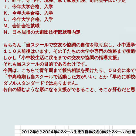
Ｉ、昨年、専門卒、現在、家で家族介護、町内会手伝い予定
Ｊ、今年大学合格、入学
Ｋ、今年大学合格、入学
Ｌ、今年大学合格、入学
Ｍ、会計会社就職
Ｎ、日本屈指の大劇団技術部就職内定
もちろん「当スクールで交友や協調の自信を取り戻し、小中通学
１１０人前後はいます。その子たちの大学や専門の進路まで後追
しかし「小中校生活に戻るまでの交友や協調の指導支援」
それも当スクールの目的であるわけです。
今回は、こちらで青年期まで報告相談を受けたり、ＯＢ会に来て
「中高時期も当スクールで活動した方がいい」とか「早めに学校
ダブルスタンダードではありません。
各自の望むような形になる支援ができること、そこが肝心だと思