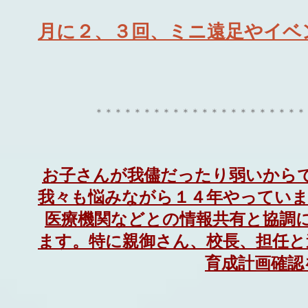
月に２、３回、ミニ遠足やイベ
＊＊＊＊＊＊＊＊＊＊＊＊＊＊＊＊＊＊＊＊＊＊
お子さんが我儘だったり
弱い
から
我々も悩みながら１４年
やっていま
医療機関などとの情報共有と協調
ます。特に親御さん、校長、担任と
育成計画確認