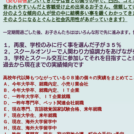
（安心自信
がついてきた子は皆との
関りの中で、凸凹、コミ
言われやすいんだと客観受け止め出来るお子さん、信頼して
分のような傾向の人が世の中に結構多い事を緩くわかってき
そのようになるとぐんと社会汎用性があがっていきます）
一定期間過ごした後、お子さんたちははいろんな形で先に進みます。
１，再度、学校のみに行く事を選んだ子が３５％
２，スクールオンリーで
人関わり力協調力をあげなが
３，学校とスクール交互に参加してそれを目指すこと
過去から現在までの実績傾向です
高校年代以降もつながっているＯＢ達の個々の実績をまとめてこ
Ａ、今年大学卒、就職内定、小売り業会社
Ｂ、今年大学卒、就職内定、ＩＴ企業
Ｃ、一昨年大学卒、ＩＴ企業就職
Ｄ、一昨年専門卒、ペット関連会社就職
Ｅ、現在専門、言語聴覚国家試験合格、来年就職
Ｆ、現在大学生、来年就職
Ｇ、現在、海外大学留学中
Ｈ、現在、海外大学留学中