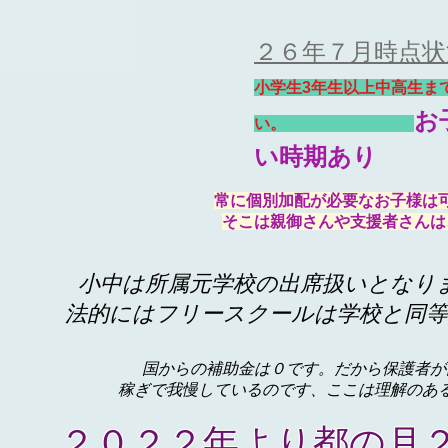
２６年７
月時点状
小学生3年生以上中高生ま
お
い。
い時期あり
常に個別加配が必要なお子様は
そこは親御さんや支援者さんは
小中は所属元学校の出席扱いとなり
法的にはフリースクールは学校と同
国からの補助金は０です。だから保護者が
稼ぎで我慢しているのです、ここは理解のあ
２０２２年より都の月