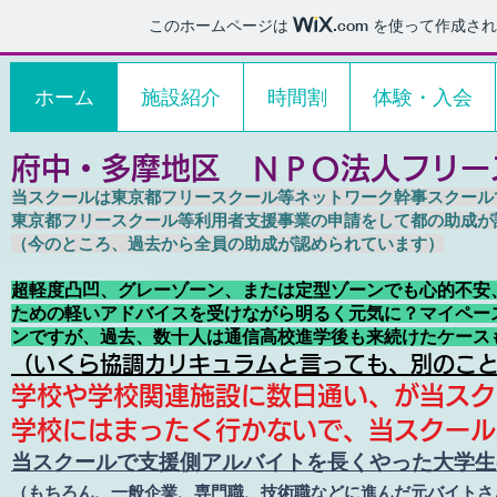
このホームページは
.com
を使って作成され
ホーム
施設紹介
時間割
体験・入会
府中・多摩地区 ＮＰＯ法人フリー
当スクールは
東京都フリースクール等ネットワーク幹事スクール
東京都フリースクール等利用者支援事業の申請をして都の助成が
（今のところ、過去から全員の助成が認められています）
超軽度凸凹、グレーゾーン、または定型ゾーンでも心的不安
ための軽いアドバイスを受けながら明るく元気に？マイペー
ンですが、過去、数十人は通信高校進学後も来続けたケー
（いくら協調カリキュラムと言っても、別のこ
学校や学校関連施設に数日通い、が当スク
学校にはまったく行かないで、当スクール
当スクールで支援側アルバイトを長くやった大学生
（もちろん、一般企業、専門職、技術職などに進んだ元バイトさ