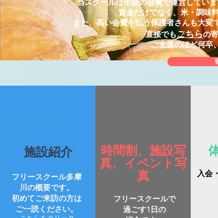
当スクールは生徒の会費で運営していま
資金だけでなく、米・調味料
また、高い会費を払う保護者さんも大変
こちら
直接でも
の
​ご支援のほど何卒
​時間割、施設写
​施設紹介
真、イベント写
真
​入
フリースクール多摩
川の概要です。
​初めてご来訪の方は
フリースクールで
ご
一読ください。
過ごす
1日の