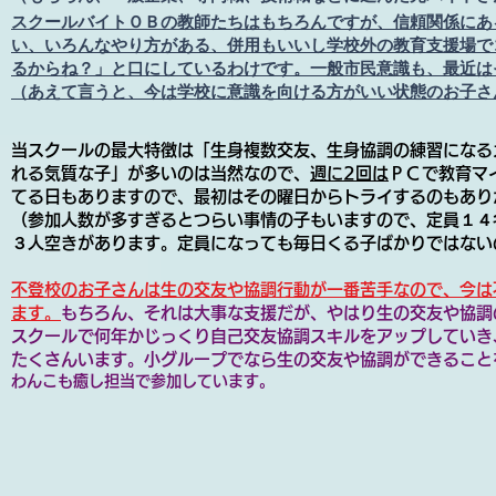
スクールバイトＯＢの教師たちはもちろんですが、信頼関係にあ
い、いろんなやり方がある、併用もいいし学校外の教育支援場で
るからね？」と口にしているわけです。一般市民意識も、最近は
（あえて言うと、今は学校に意識を向ける方がいい状態のお子さ
当スクールの最大特徴は「生身複数交友、生身協調の練習になる
れる気質な子」が多いのは当然なので、
週に2回は
ＰＣで教育マ
てる日もありますので、最初はその曜日からトライするのもあり
​​（参加人数が多すぎるとつらい事情の子もいますので、定員１４
３人空きがあります。定員になっても毎日くる子ばかりではない
不登校のお子さんは生の交友や協調行動が一番苦手なので、今は
ます。
もちろん、それは大事な支援だが、やはり生の交友や協調
スクールで何年かじっくり自己交友協調スキルをアップしていき
たくさんいます。
小グループでなら生の交友や協調ができること
わんこも癒し担当で参加しています。