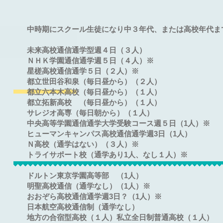
中時期にスクール生徒になり中３年代、または高校年代ま
未来高校通信通学型週４日（３人）
ＮＨＫ学園通信通学週５日（４人）※
星槎高校通信通学５日（２人）※
都立世田谷和泉（毎日昼から）（２人）
都立六本木高校（毎日昼から）（１人）
都立拓新高校 （毎日昼から）（１人）
サレジオ高専（毎日朝から）（１人）
中央高等学園通信通学大学受験コース週５日（1人）※
ヒューマンキャンパス高校通信通学週3日（1人）
Ｎ高校（通学はない）（３人）※
トライサポート校（通学あり1人、なし１人）※
ドルトン東京学園高等部 （1人）
明聖高校通信（通学なし）（1人）※
おおぞら高校通信通学週3日？（1人）※
日本航空高校通信制（通学なし）
地方の合宿型高校（１人）私立全日制普通高校（１人）